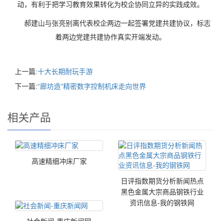
动，有利于把学习教育效果转化为校企协同立异的实践成效。
郝建山与张亮别离代表校企两边一起签署党建共建协议，标志
着两边党建共建协作真实开端发动。
上一篇:
十大长期耐玩手游
下一篇:
“廊坊造”精密数字控制机床走向世界
相关产品
高速精细冲床厂家
日评指数期货分析新闻热点
黑色金属大宗商品钢铁行业
资讯信息-我的钢铁网