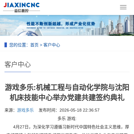
导
航
菜
单
您的位置：
首页
>
客户中心
客户中心
游戏多乐:机械工程与自动化学院与沈阳
机床技能中心举办党建共建签约典礼
来源：
游戏多乐
发布时间：2026-05-18 22:36:57
多乐 游戏:
4月27日，为深化学习遵循习新时代中国特色社会主义思维，厚