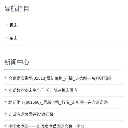
导航栏目
机床
车床
新闻中心
合景泰富集团(01813)最新价格_行情_走势图—东方财富网
立式数控铣床生产厂 浙江凯达机床供应
北元化工(601568)_最新价格_行情_走势图—东方财富网
让诚信成为最好的“通行证”
中国水运网——交通水运媒体融合第一平台