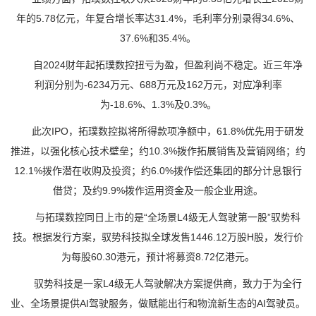
年的5.78亿元，年复合增长率达31.4%，毛利率分别录得34.6%、
37.6%和35.4%。
自2024财年起拓璞数控扭亏为盈，但盈利尚不稳定。近三年净
利润分别为-6234万元、688万元及162万元，对应净利率
为-18.6%、1.3%及0.3%。
此次IPO，拓璞数控拟将所得款项净额中，61.8%优先用于研发
推进，以强化核心技术壁垒；约10.3%拨作拓展销售及营销网络；约
12.1%拨作潜在收购及投资；约6.0%拨作偿还集团的部分计息银行
借贷；及约9.9%拨作运用资金及一般企业用途。
与拓璞数控同日上市的是“全场景L4级无人驾驶第一股”驭势科
技。根据发行方案，驭势科技拟全球发售1446.12万股H股，发行价
为每股60.30港元，预计将募资8.72亿港元。
驭势科技是一家L4级无人驾驶解决方案提供商，致力于为全行
业、全场景提供AI驾驶服务，做赋能出行和物流新生态的AI驾驶员。