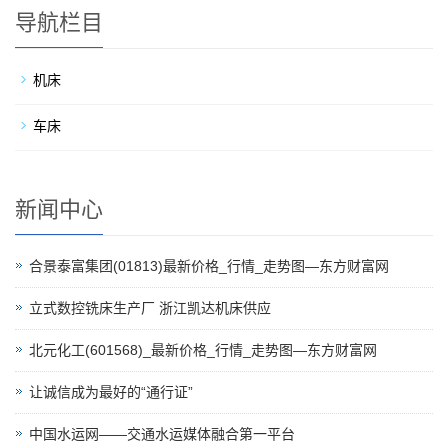
导航栏目
机床
车床
新闻中心
合景泰富集团(01813)最新价格_行情_走势图—东方财富网
立式数控铣床生产厂 浙江凯达机床供应
北元化工(601568)_最新价格_行情_走势图—东方财富网
让诚信成为最好的“通行证”
中国水运网——交通水运媒体融合第一平台