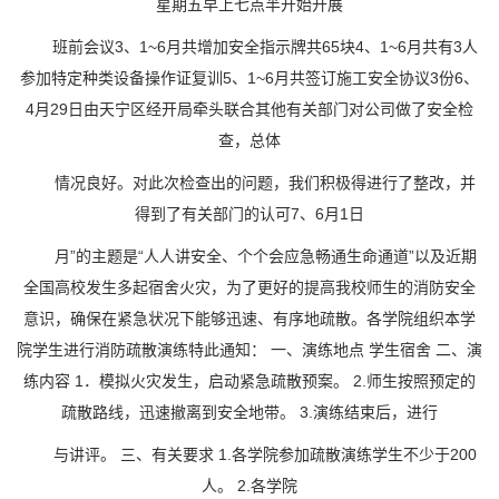
星期五早上七点半开始开展
班前会议3、1~6月共增加安全指示牌共65块4、1~6月共有3人
参加特定种类设备操作证复训5、1~6月共签订施工安全协议3份6、
4月29日由天宁区经开局牵头联合其他有关部门对公司做了安全检
查，总体
情况良好。对此次检查出的问题，我们积极得进行了整改，并
得到了有关部门的认可7、6月1日
月”的主题是“人人讲安全、个个会应急畅通生命通道”以及近期
全国高校发生多起宿舍火灾，为了更好的提高我校师生的消防安全
意识，确保在紧急状况下能够迅速、有序地疏散。各学院组织本学
院学生进行消防疏散演练特此通知： 一、演练地点 学生宿舍 二、演
练内容 1．模拟火灾发生，启动紧急疏散预案。 2.师生按照预定的
疏散路线，迅速撤离到安全地带。 3.演练结束后，进行
与讲评。 三、有关要求 1.各学院参加疏散演练学生不少于200
人。 2.各学院