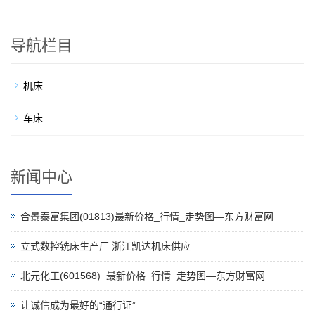
导航栏目
机床
车床
新闻中心
合景泰富集团(01813)最新价格_行情_走势图—东方财富网
立式数控铣床生产厂 浙江凯达机床供应
北元化工(601568)_最新价格_行情_走势图—东方财富网
让诚信成为最好的“通行证”