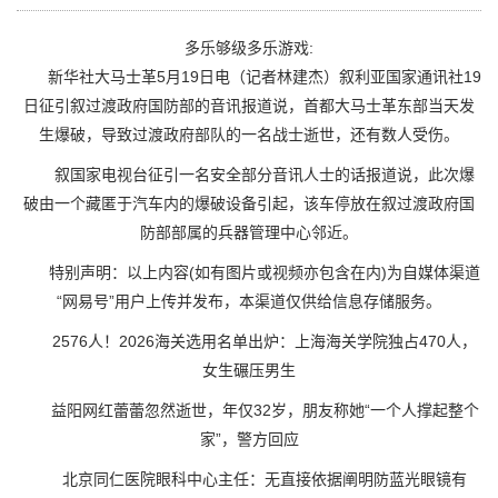
多乐够级多乐游戏:
新华社大马士革5月19日电（记者林建杰）叙利亚国家通讯社19
日征引叙过渡政府国防部的音讯报道说，首都大马士革东部当天发
生爆破，导致过渡政府部队的一名战士逝世，还有数人受伤。
叙国家电视台征引一名安全部分音讯人士的话报道说，此次爆
破由一个藏匿于汽车内的爆破设备引起，该车停放在叙过渡政府国
防部部属的兵器管理中心邻近。
特别声明：以上内容(如有图片或视频亦包含在内)为自媒体渠道
“网易号”用户上传并发布，本渠道仅供给信息存储服务。
2576人！2026海关选用名单出炉：上海海关学院独占470人，
女生碾压男生
益阳网红蕾蕾忽然逝世，年仅32岁，朋友称她“一个人撑起整个
家”，警方回应
北京同仁医院眼科中心主任：无直接依据阐明防蓝光眼镜有