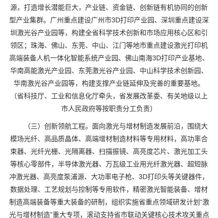
源，打造增长潜能巨大，产业链、资金链、创新链有机协同的创新
型产业集群。广州重点建设广州市3D打印产业园、深圳重点建设深
圳激光谷产业园等，构建全省科学技术创新和市场应用核心区和引
领区；珠海、佛山、东莞、中山、江门等地市重点建设激光打印机
高端装备人机一体化智能系统产业园、佛山南海3D打印产业基地、
华南高能激光产业园、东莞激光谷产业园、中山科学技术创新园、
华南激光谷产业园等，构建支撑产业链延伸及完善的重要基地。
（省科技厅、工业和信息化厅牵头，省发展改革委、有关地级以上
市人民政府等按职责分工负责）
（三）创新领航工程。面向激光与增材制造发展前沿，围绕大
模场光纤、高品质晶体、高端增材制造材料等专用材料，高功率合
束器、光纤光栅、光隔离器、扫描振镜、高亮度芯片、激光加工头
等核心零部件，半导体激光器、万瓦级工业用光纤激光器、超短脉
冲激光器、高亮度泵浦源、大功率电子枪、3D打印头等关键器件，
数据处理、工艺规划与控制等专用软件，精密激光智能装备、增材
制造高端装备等重大装备的研制，组织实施省重点领域研发计划“激
光与增材制造”重大专项，滚动支持省市联动关键核心技术攻关重点