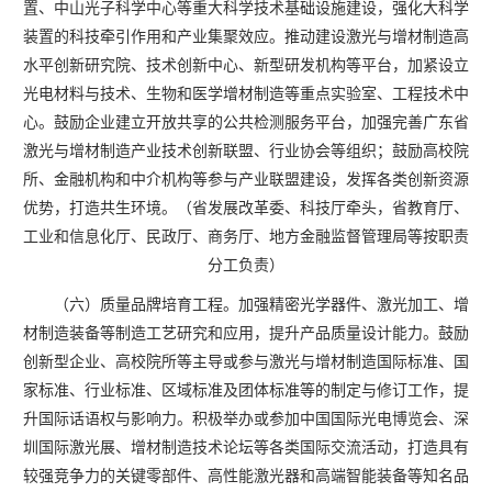
置、中山光子科学中心等重大科学技术基础设施建设，强化大科学
装置的科技牵引作用和产业集聚效应。推动建设激光与增材制造高
水平创新研究院、技术创新中心、新型研发机构等平台，加紧设立
光电材料与技术、生物和医学增材制造等重点实验室、工程技术中
心。鼓励企业建立开放共享的公共检测服务平台，加强完善广东省
激光与增材制造产业技术创新联盟、行业协会等组织；鼓励高校院
所、金融机构和中介机构等参与产业联盟建设，发挥各类创新资源
优势，打造共生环境。（省发展改革委、科技厅牵头，省教育厅、
工业和信息化厅、民政厅、商务厅、地方金融监督管理局等按职责
分工负责）
（六）质量品牌培育工程。加强精密光学器件、激光加工、增
材制造装备等制造工艺研究和应用，提升产品质量设计能力。鼓励
创新型企业、高校院所等主导或参与激光与增材制造国际标准、国
家标准、行业标准、区域标准及团体标准等的制定与修订工作，提
升国际话语权与影响力。积极举办或参加中国国际光电博览会、深
圳国际激光展、增材制造技术论坛等各类国际交流活动，打造具有
较强竞争力的关键零部件、高性能激光器和高端智能装备等知名品