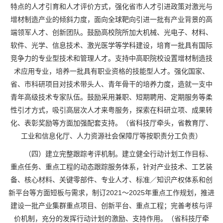
特点的人才引育和人才评价方式，强化省市人才引进政策对激光与
增材制造产业的倾斜力度，面向全球靶向引进一批有产业背景的高
端领军人才、创新团队。鼓励高校院所加大机械、光电子、材料、
软件、光学、信息技术、激光医学等学科建设，培育一批具有国际
竞争力的专业型技术和管理人才。支持中高职院校设置增材制造技
术应用专业，培养一批具有职业资格的技能型人才。强化国家、
省、市科研项目对技术带头人、青年骨干的培养力度，造就一支中
青年高级技术专家队伍。鼓励采用兼职、短期聘用、定期服务等柔
性引才方式，吸引高层次人才来粤服务，探索在科研立项、成果转
化、表彰奖励等方面加强配套支持。（省科技厅牵头，省教育厅、
工业和信息化厅、人力资源社会保障厅等按职责分工负责）
（四）建立完整跟踪考评机制。建立健全行动计划工作目标、
重点任务、重点工程的动态跟踪服务体系，针对产业技术、工艺装
备、核心材料、关键零部件、专业人才、标准／知识产权体系和创
新平台等方面短板与需求，制订2021～2025年重点工作规划，推进
建设一批产业集群重点项目、创新平台、重点工程；完善考核与评
价机制，充分的发挥行动计划的激励、支持作用。（省科技厅牵