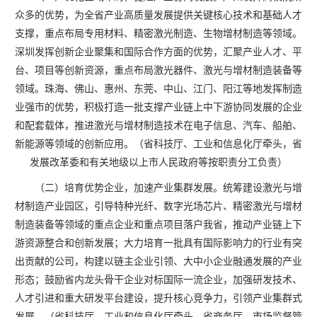
众多的优势，为全省产业高质量发展提供关键核心技术和基础人才
支撑，重点布局专用材料、精密激光制造、生物增材制造等领域。
深圳发挥创新企业聚集和国际合作方面的优势，汇聚产业人才、平
台、项目等创新资源，重点布局激光器件、激光与增材制造装备等
领域。珠海、佛山、惠州、东莞、中山、江门、阳江等地发挥制造
业强市的优势，积极打造一批支撑产业链上中下游协同发展的企业
和配套载体，推进激光与增材制造技术在电子信息、汽车、船舶、
新能源等领域的创新应用。（省科技厅、工业和信息化厅牵头，省
发展改革委和有关地级以上市人民政府等按职责分工负责）
（二）培育优势企业，加速产业集群发展。统筹建设激光与增
材制造产业园区，引导特种光纤、数字光场芯片、精密激光与增材
制造装备等领域的重点企业和重点项目落户我省，推动产业链上下
游资源整合和创新发展；大力培育一批具有国际影响力的行业有突
出贡献的公司，构建以链主企业引领、大中小企业融通发展的产业
形态；鼓励省内龙头骨干企业对标国际一流企业，加强研发技术、
人才引进和重大研发平台建设，提升核心竞争力，引领产业集群式
发展。（省科技厅、工业和信息化厅牵头，省商务厅、市场监督管