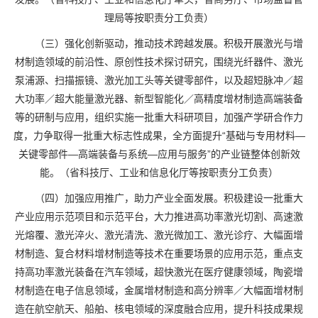
理局等按职责分工负责）
（三）强化创新驱动，推动技术跨越发展。积极开展激光与增
材制造领域的前沿性、原创性技术探讨研究，围绕光纤器件、激光
泵浦源、扫描振镜、激光加工头等关键零部件，以及超短脉冲／超
大功率／超大能量激光器、新型智能化／高精度增材制造高端装备
等的研制与应用，组织实施一批重大科研项目，加强产学研合作力
度，力争取得一批重大标志性成果，全方面提升“基础与专用材料—
关键零部件—高端装备与系统—应用与服务”的产业链整体创新效
能。（省科技厅、工业和信息化厅等按职责分工负责）
（四）加强应用推广，助力产业全面发展。积极建设一批重大
产业应用示范项目和示范平台，大力推进高功率激光切割、高速激
光熔覆、激光淬火、激光清洗、激光微加工、激光诊疗、大幅面增
材制造、复合材料增材制造等技术在重要场景的应用示范，重点支
持高功率激光装备在汽车领域，超快激光在医疗健康领域，陶瓷增
材制造在电子信息领域，金属增材制造和高分辨率／大幅面增材制
造在航空航天、船舶、核电领域的深度融合应用，提升科技成果规