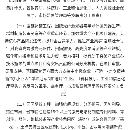
与增材制造产业基础高级化和产业链现代化。（省发展改革委、商
务厅牵头，省教育厅、科技厅、工业和信息化厅、人力资源社会保
障厅、市场监督管理局等按职责分工负责）
（一）强链补链工程。围绕光纤激光器与半导体激光器生产、
增材制造装备制造等产业重点环节，加强重大产业化项目建设，支
持核心产品研发迭代，提升企业竞争力，推进产业集群“强筋壮骨”。
针对我省高端激光元器件、扫描振镜、高亮度泵浦源等产业短板，
强化靶向招商和技术引进力度，着力招引一批有助于突破产业核心
技术瓶颈的重点项目和有突出贡献的公司分支机构。在项目审批、
研发支持、基础配套等方面大力支持中小微企业，打造一批“专精特
新”的“小巨人”“单项冠军”和“瞪羚”企业。（省科技厅、工业和信息化
厅牵头，省发展改革委、商务厅、市场监督管理局等按职责分工负
责）
（二）园区增效工程。加强统筹规划、分类指导，因势利导、
错位布局，省市联动建设15个以上的激光与增材制造专用材料、零
部件、器件、整机装备等产业特色园区（基地）或综合性园区（基
地），重点支持园区成建制引进机构、平台、团队等高端创新资