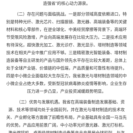
造强省”的核心动力源泉。
（二）存在问题与面临挑战。一是部分领域高度依赖进口，特
别是特种光纤、激光芯片、扫描振镜、激光器、高端装备等的关键
材料和核心零部件，在逆全球化、中美经贸摩擦等背景下，高端环
节受限风险激增，产业向高端发展存在比较大压力。二是技术应用
有待深化，超快激光加工、激光诊疗、激光显示、增材制造等领域
技术在相关产业中推广应用不够。三是精密激光智能装备、增材制
造装备等自主研发的产品与国外领先水平存在比较大差距，总体上
处于全球产业链、价值链的中低端，产品质量和可靠性有待提升。
四是中小微企业面临较大生存压力，我省激光与增材制造领域的中
小微企业占绝大多数，受新型冠状病毒肺炎疫情等影响，企业生存
压力进一步凸显，产业投资减缓趋势明显。
（三）优势与发展机遇。我省在高端装备制造发展基础、资
源、技术等领域均处于全国前列，并在激光与增材制造的技术攻
关、产业孵化等方面做了前瞻性布局，产业基础具有全国一马当先
的优势。产品应用前景广阔，中小功率光纤激光器、激光打标机、
激光焊接机、桌面级增材制造设备等产品产量居全球前列，与汽