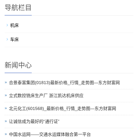
导航栏目
机床
车床
新闻中心
合景泰富集团(01813)最新价格_行情_走势图—东方财富网
立式数控铣床生产厂 浙江凯达机床供应
北元化工(601568)_最新价格_行情_走势图—东方财富网
让诚信成为最好的“通行证”
中国水运网——交通水运媒体融合第一平台