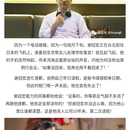
因为一个电话被裁，因为一句线月下旬，谢冠宏正在台北前往
日本的飞机上，准备到东京帮女儿处理学校事宜！就在起飞前，他
的手机突然响起，传来鸿海总裁郭台铭的声音，问他为何没有出席
例行会议，“如果没回来，就再也用不着回来了！”
谢冠宏连忙道歉，说明自己早已请假，是秘书填错假单日期，
但此时舱门嘭一声关起，他也宣告失业了！
谢冠宏能力的同事都劝他说：“没事的，你等郭总气超不多消了
再跟他道歉，他肯定会原谅你的！”但谢冠宏并没这么做，因为他心
里比谁都清楚，这是他进入公司10年来，第二次请假！