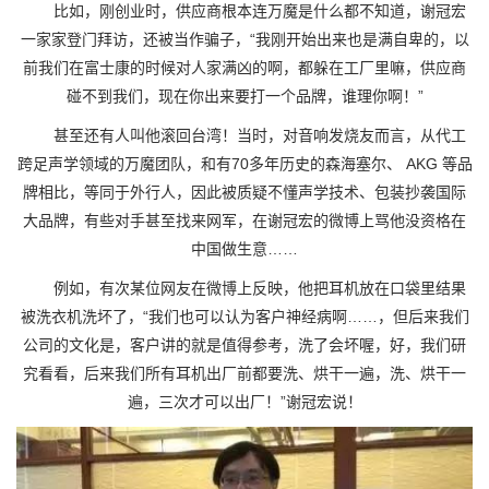
比如，刚创业时，供应商根本连万魔是什么都不知道，谢冠宏
一家家登门拜访，还被当作骗子，“我刚开始出来也是满自卑的，以
前我们在富士康的时候对人家满凶的啊，都躲在工厂里嘛，供应商
碰不到我们，现在你出来要打一个品牌，谁理你啊！”
甚至还有人叫他滚回台湾！当时，对音响发烧友而言，从代工
跨足声学领域的万魔团队，和有70多年历史的森海塞尔、 AKG 等品
牌相比，等同于外行人，因此被质疑不懂声学技术、包装抄袭国际
大品牌，有些对手甚至找来网军，在谢冠宏的微博上骂他没资格在
中国做生意……
例如，有次某位网友在微博上反映，他把耳机放在口袋里结果
被洗衣机洗坏了，“我们也可以认为客户神经病啊……，但后来我们
公司的文化是，客户讲的就是值得参考，洗了会坏喔，好，我们研
究看看，后来我们所有耳机出厂前都要洗、烘干一遍，洗、烘干一
遍，三次才可以出厂！”谢冠宏说！