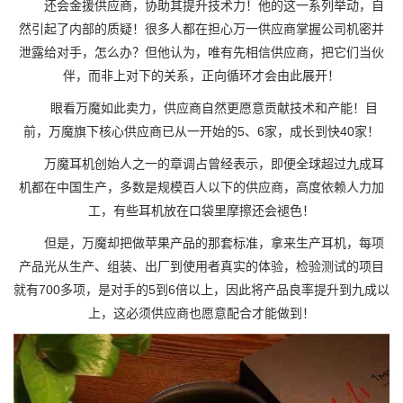
还会金援供应商，协助其提升技术力！他的这一系列举动，自
然引起了内部的质疑！很多人都在担心万一供应商掌握公司机密并
泄露给对手，怎么办？但他认为，唯有先相信供应商，把它们当伙
伴，而非上对下的关系，正向循环才会由此展开！
眼看万魔如此卖力，供应商自然更愿意贡献技术和产能！目
前，万魔旗下核心供应商已从一开始的5、6家，成长到快40家！
万魔耳机创始人之一的章调占曾经表示，即便全球超过九成耳
机都在中国生产，多数是规模百人以下的供应商，高度依赖人力加
工，有些耳机放在口袋里摩擦还会褪色！
但是，万魔却把做苹果产品的那套标准，拿来生产耳机，每项
产品光从生产、组装、出厂到使用者真实的体验，检验测试的项目
就有700多项，是对手的5到6倍以上，因此将产品良率提升到九成以
上，这必须供应商也愿意配合才能做到！